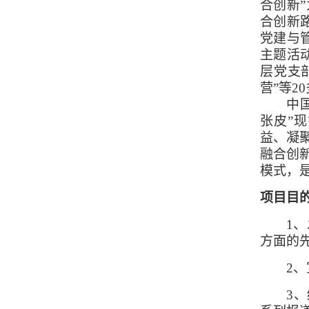
合创新
合创新
党建与
主题活
层党支
营”等2
中国企
张皮”
益、凝
融合创
模式，
项目目
1、
方面的
2、
3、