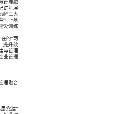
与管理融
记讲基层
会”三大
”、“基
建设训练
在的“两
、提升效
建与管理
企业管理
管理融合
层党建”