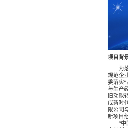
项目背
为落实
规范企
委落实
与生产
旧动能
成新时
限公司
新项目组
“中国