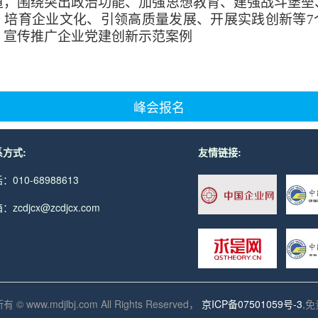
道，围绕突出政治功能、加强思想教育、建强战斗堡垒
、培育企业文化、引领高质量发展、开展实践创新等7
、宣传推广企业党建创新示范案例
峰会报名
方式:
友情链接:
：010-68988613
：zcdjcx@zcdjcx.com
 © www.mdjlbj.com All Rights Reserved，
京ICP备07501059号-3
,
免