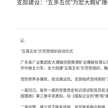
支部建设：“五多五优”为宏大鞍矿
“五强五化”示范党组织启动仪式
广东省广业集团宏大爆破控股鞍钢矿业爆破有限公司
作中做主力军，全力创建“五强五化”示范党组织，
党性修养多锤炼，政治建设优。支部始终坚持岗前“
一是问己。每年一度的党章党史知识测试和党员民
国理政》第三卷中求真知，向《国有企业的“根”和“
二是问需。建立班子联系班组、党员联系群众制度