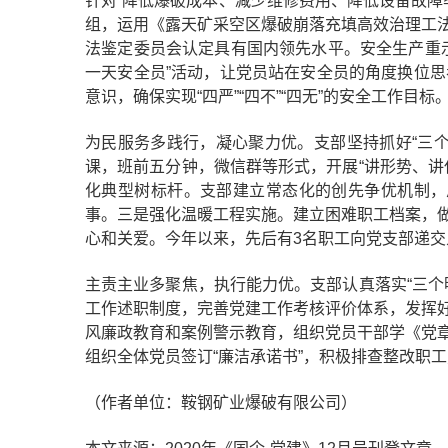
针对“降低爆破成本、减少维修费用、降低设备故障率
组，运用《露天矿采空区爆破崩落充填高效治理工法》
法鉴定委员会认定具有国内领先水平。安全生产重
一天安全员”活动，让党员站在安全员的角度换位
意识，确保实现“四严”“四不”“四无”的安全工作目标
为民服务多践行，凝心聚力优。支部坚持抓好“三
课，班前五分钟，微信群等形式，开展“讲形势、讲
化典型树标杆。支部建立常态化的创先争优机制，总
事。三是强化温暖工程实施。建立困难职工档案，
心和关爱。今年以来，先后有3名职工向党支部递交
主责主业多聚焦，执行能力优。支部认真落实“三个
工作述职制度，完善党建工作考核评价体系，发挥
风廉政教育和案例警示教育，组织党员干部学《党
组织全体党员签订“廉洁承诺书”，积极排查整改职工
（作者单位：鞍钢矿业爆破有限公司）