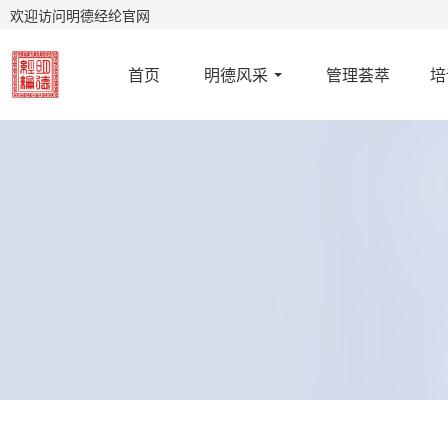
欢迎访问明德经纶官网
首页
明德风采
管理荟萃
培