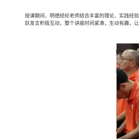
授课期间，明德经纶老师结合丰富的理论、实践经验
跃发言积极互动，整个讲座时间紧凑，生动有趣，让