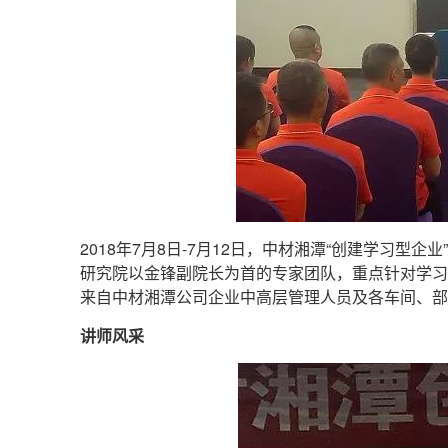
2018年7月8日-7月12日，中材湘潭“创建学习
研究院以金锋副院长为首的专家团队，重点针对学习
来自中材湘潭公司企业中高层管理人员及各车间、部
讲师风采